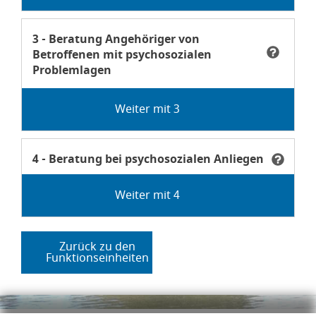
Anliegen Beratung Angehöriger von Betroffenen mit p
Anliegen
3 - Beratung Angehöriger von
Betroffenen mit psychosozialen
Problemlagen
Tooltip Die psychosoziale Beratung am Gesundheitsam
Anliegen Beratung bei psychosozialen Anliegen
Anliegen
4 - Beratung bei psychosozialen Anliegen
Tooltip Die psychosoziale Beratung am Gesundheitsa