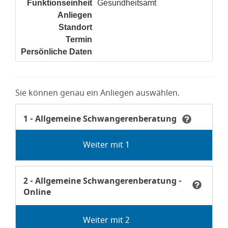
Funktionseinheit
Gesundheitsamt
Anliegen
noch nicht gesetzt
Standort
noch nicht gesetzt
Termin
noch nicht gesetzt
Persönliche Daten
noch nicht gesetzt
Sie können genau ein Anliegen auswählen.
Anliegen Allgemeine Schwangerenberatung
Anliegen
1 - Allgemeine Schwangerenberatung
Tooltip Termin nur buchbar für eine allgemeine Berat
Anliegen Allgemeine Schwangerenberatung - Online
Anliegen
2 - Allgemeine Schwangerenberatung -
Online
Tooltip ACHTUNG: Termin findet ausschließlich online